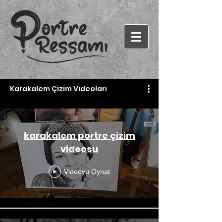
Karakalem Çizim Videoları
karakalem portre çizim
videosu
Videoyu Oynat